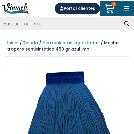
0
Portal clientes
Inicio
/
Tienda
/
Herramientas importadas
/ Mecha
trapero semisintética 450 gr azul imp