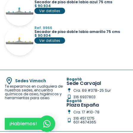
Secador de piso doble labio azul 75 cms
$
90.934
Ver detalles
Ref. 9966
Secador de piso doble labio amarillo 75 cms
$
90.934
Ver detalles
Bogotá
Sedes Vimach
Sede Carvajal
Te esperamos en cualquiera de
nuestras sedes, encuentra
Cra. 69 #37B-25 Sur
químicos de aseo, higiénicos y
316 6937803
herramientas para aseo.
Bogotá
Plaza España
Cra. 17 #10-78
316 451 1275
601 4674365
¡Hablemos!