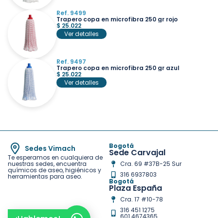
Ref. 9499
Trapero copa en microfibra 250 gr rojo
$
25.022
Ver detalles
Ref. 9497
Trapero copa en microfibra 250 gr azul
$
25.022
Ver detalles
Bogotá
Sedes Vimach
Sede Carvajal
Te esperamos en cualquiera de
nuestras sedes, encuentra
Cra. 69 #37B-25 Sur
químicos de aseo, higiénicos y
316 6937803
herramientas para aseo.
Bogotá
Plaza España
Cra. 17 #10-78
316 451 1275
601 4674365