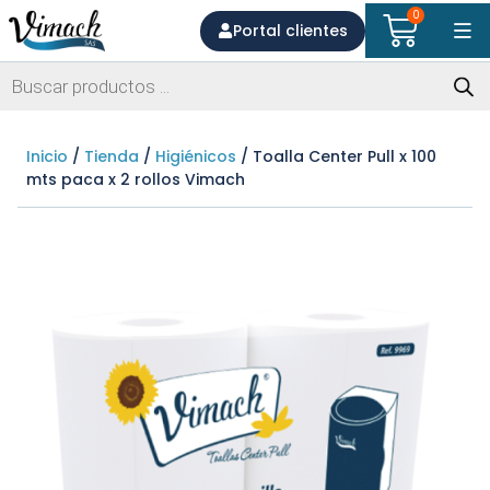
0
Portal clientes
Inicio
/
Tienda
/
Higiénicos
/ Toalla Center Pull x 100
mts paca x 2 rollos Vimach