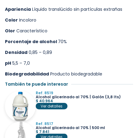
Apariencia
Líquido translúcido sin partículas extrañas
Color
Incoloro
Olor
Característico
Porcentaje de alcohol
70%
Densidad
0,85 – 0,89
pH
5,5 – 7,0
Biodegradabilidad
Producto biodegradable
También te puede interesar
Ref. 8519
Alcohol glicerinado al 70% | Galón (3,8 lts)
$
40.964
Ver detalles
Ref. 8517
Alcohol glicerinado al 70% | 500 ml
$
7.841
Ver detalles