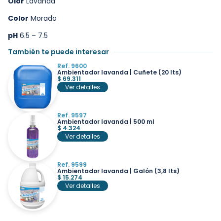
Olor
Lavanda
Color
Morado
pH
6.5 – 7.5
También te puede interesar
Ref. 9600
Ambientador lavanda | Cuñete (20 lts)
$
69.311
Ver detalles
Ref. 9597
Ambientador lavanda | 500 ml
$
4.324
Ver detalles
Ref. 9599
Ambientador lavanda | Galón (3,8 lts)
$
15.274
Ver detalles