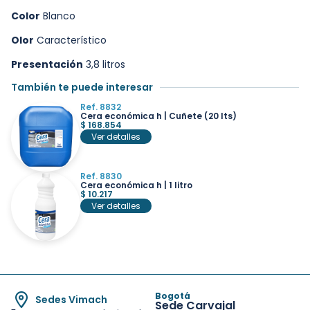
Color
Blanco
Olor
Característico
Presentación
3,8 litros
También te puede interesar
Ref. 8832
Cera económica h | Cuñete (20 lts)
$
168.854
Ver detalles
Ref. 8830
Cera económica h | 1 litro
$
10.217
Ver detalles
Bogotá
Sedes Vimach
Sede Carvajal