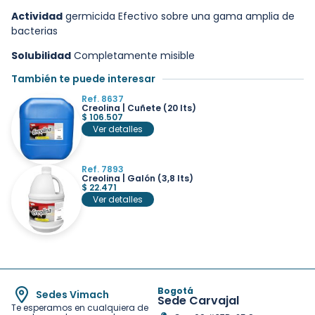
Actividad
germicida Efectivo sobre una gama amplia de
bacterias
Solubilidad
Completamente misible
También te puede interesar
Ref. 8637
Creolina | Cuñete (20 lts)
$
106.507
Ver detalles
Ref. 7893
Creolina | Galón (3,8 lts)
$
22.471
Ver detalles
Bogotá
Sedes Vimach
Sede Carvajal
Te esperamos en cualquiera de