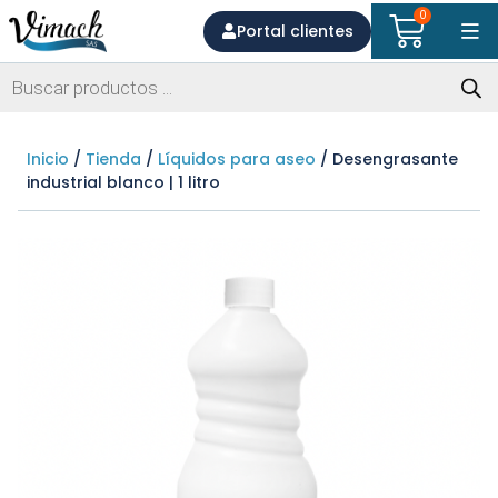
0
Portal clientes
Inicio
/
Tienda
/
Líquidos para aseo
/ Desengrasante
industrial blanco | 1 litro