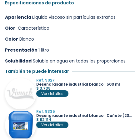
Especificaciones de producto
Apariencia
Líquido viscoso sin partículas extrañas
Olor
Característico
Color
Blanco
Presentación
1 litro
Solubilidad
Soluble en agua en todas las proporciones.
También te puede interesar
Ref. 9027
Desengrasante industrial blanco | 500 ml
$
3.738
Ver detalles
Ref. 8335
Desengrasante industrial blanco | Cuñete (20
lts)
$
82.114
Ver detalles