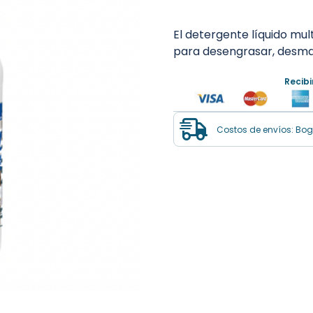
El detergente líquido mu
para desengrasar, desman
Recib
Costos de envíos: Bogo