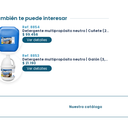
mbién te puede interesar
Ref. 8854
Detergente multipropósito neutro | Cuñete (20
lts)
$
99.456
Ver detalles
Ref. 8853
Detergente multipropósito neutro | Galón (3,8
lts)
$
21.190
Ver detalles
Nuestro catálogo