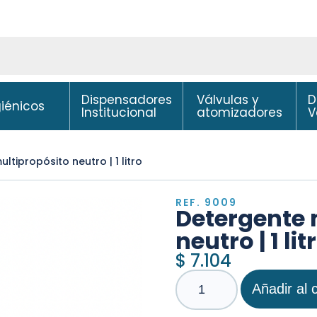
Dispensadores
Válvulas y
D
giénicos
Institucional
atomizadores
V
ltipropósito neutro | 1 litro
REF. 9009
Detergente 
neutro | 1 lit
$
7.104
Añadir al c