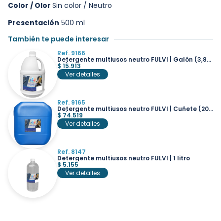
Color / Olor
Sin color / Neutro
Presentación
500 ml
También te puede interesar
Ref. 9166
Detergente multiusos neutro FULVI | Galón (3,8
lts)
$
15.913
Ver detalles
Ref. 9165
Detergente multiusos neutro FULVI | Cuñete (20
lts)
$
74.519
Ver detalles
Ref. 8147
Detergente multiusos neutro FULVI | 1 litro
$
5.155
Ver detalles