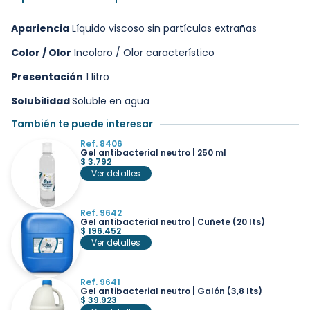
Apariencia
Líquido viscoso sin partículas extrañas
Color / Olor
Incoloro / Olor característico
Presentación
1 litro
Solubilidad
Soluble en agua
También te puede interesar
Ref. 8406
Gel antibacterial neutro | 250 ml
$
3.792
Ver detalles
Ref. 9642
Gel antibacterial neutro | Cuñete (20 lts)
$
196.452
Ver detalles
Ref. 9641
Gel antibacterial neutro | Galón (3,8 lts)
$
39.923