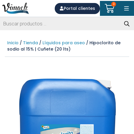
0
Portal clientes
Inicio
/
Tienda
/
Líquidos para aseo
/ Hipoclorito de
sodio al 15% | Cuñete (20 lts)