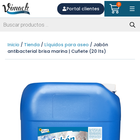
0
Portal clientes
Inicio
/
Tienda
/
Líquidos para aseo
/ Jabón
antibacterial brisa marina | Cuñete (20 lts)