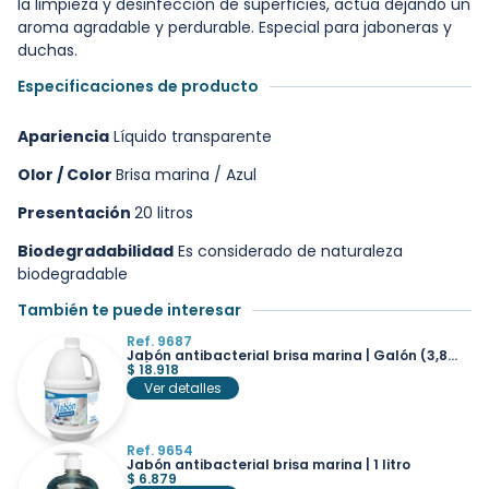
la limpieza y desinfección de superficies, actúa dejando un
aroma agradable y perdurable. Especial para jaboneras y
duchas.
Especificaciones de producto
Apariencia
Líquido transparente
Olor / Color
Brisa marina / Azul
Presentación
20 litros
Biodegradabilidad
Es considerado de naturaleza
biodegradable
También te puede interesar
Ref. 9687
Jabón antibacterial brisa marina | Galón (3,8
lts)
$
18.918
Ver detalles
Ref. 9654
Jabón antibacterial brisa marina | 1 litro
$
6.879