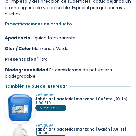
la limpieza y desinfección de superficies, actúa dejando un
aroma agradable y perdurable. Especial para jaboneras y
duchas.
Especificaciones de producto
Apariencia
Líquido transparente
Olor / Color
Manzana / Verde
Presentación
1 litro
Biodegradabilidad
Es considerado de naturaleza
biodegradable
También te puede interesar
Ref. 9695
Jabón antibacterial manzana | Cuñete (20 lts)
$
90.610
Ver detalles
Ref. 9694
Jabón antibacterial manzana | Galón (3,8 lts)
$
18.918