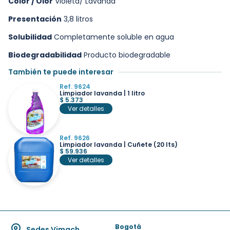
Color / Olor
Violeta/ Lavanda
Presentación
3,8 litros
Solubilidad
Completamente soluble en agua
Biodegradabilidad
Producto biodegradable
También te puede interesar
Ref. 9624
Limpiador lavanda | 1 litro
$
5.373
Ver detalles
Ref. 9626
Limpiador lavanda | Cuñete (20 lts)
$
59.936
Ver detalles
Bogotá
Sedes Vimach