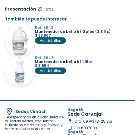
Presentación
20 litros
También te puede interesar
Ref. 8843
Mantenedor de brillo h | Galón (3,8 lts)
$
28.967
Ver detalles
Ref. 8842
Mantenedor de brillo h | 1 litro
$
8.954
Ver detalles
Bogotá
Sedes Vimach
Sede Carvajal
Te esperamos en cualquiera de
nuestras sedes, encuentra
Cra. 69 #37B-25 Sur
químicos de aseo, higiénicos y
316 6937803
herramientas para aseo.
Bogotá