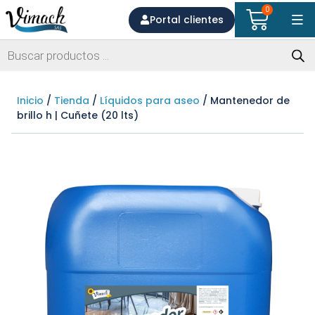
0
Portal clientes
Inicio
/
Tienda
/
Líquidos para aseo
/ Mantenedor de
brillo h | Cuñete (20 lts)