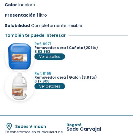
Color
Incoloro
Presentación
1 litro
Solubilidad
Completamente misible
También te puede interesar
Ref. 8971
Removedor cera | Cuñete (20 lts)
$
83.953
Ver detalles
Ref. 8165
Removedor cera | Galón (3,8 lts)
$
17.908
Ver detalles
Bogotá
Sedes Vimach
Sede Carvajal
Te esperamos en cualquiera de