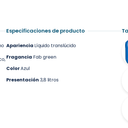
Especificaciones de producto
Ta
mo
Apariencia
Líquido translúcido
Fragancia
Fab green
co,
Color
Azul
Presentación
3,8 litros