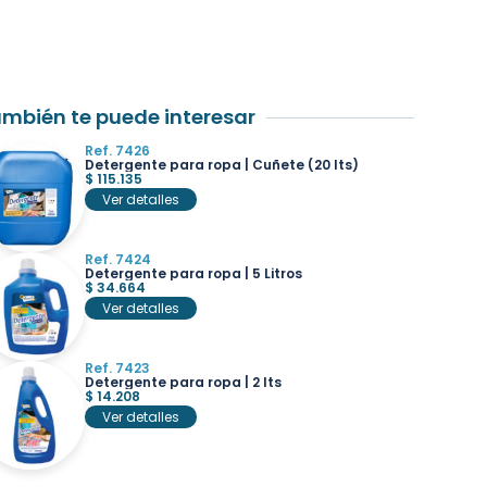
mbién te puede interesar
Ref. 7426
Detergente para ropa | Cuñete (20 lts)
$
115.135
Ver detalles
Ref. 7424
Detergente para ropa | 5 Litros
$
34.664
Ver detalles
Ref. 7423
Detergente para ropa | 2 lts
$
14.208
Ver detalles