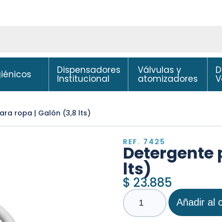
Dispensadores
Válvulas y
D
giénicos
Institucional
atomizadores
V
ra ropa | Galón (3,8 lts)
REF. 7425
Detergente p
lts)
$
23.885
Añadir al c