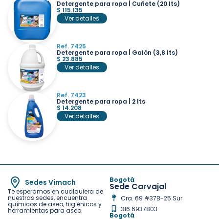
Detergente para ropa | Cuñete (20 lts)
$
115.135
Ver detalles
Ref. 7425
Detergente para ropa | Galón (3,8 lts)
$
23.885
Ver detalles
Ref. 7423
Detergente para ropa | 2 lts
$
14.208
Ver detalles
Bogotá
Sedes Vimach
Sede Carvajal
Te esperamos en cualquiera de
nuestras sedes, encuentra
Cra. 69 #37B-25 Sur
químicos de aseo, higiénicos y
316 6937803
herramientas para aseo.
Bogotá