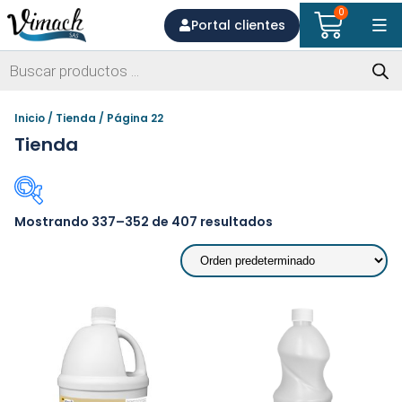
0
Portal clientes
Inicio
/
Tienda
/ Página 22
Tienda
Mostrando 337–352 de 407 resultados
En oferta
(5)
Por usos
Desengrasante
Desinfección
Dispensadores
Higiénicos