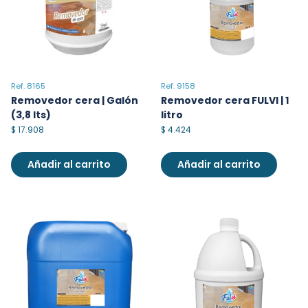
Industrial
Pisos
Ropa
Por categorías
Ref. 9158
Ref. 8165
Vidrios
Removedor cera FULVI | 1
Removedor cera | Galón
Aseo Nacional
litro
(3,8 lts)
$
4.424
$
17.908
Dispensadores Institucional
Dispensadores Vending
Añadir al carrito
Añadir al carrito
Herramientas importadas
Higiénicos
Imp. Atomizadores
Imp. Dispensadores
Líquidos para aseo
Válvulas y atomizadores