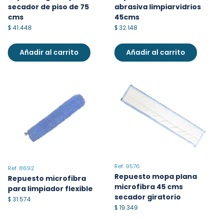
abrasiva limpiarvidrios
secador de piso de 75
45cms
cms
$
32.148
$
41.448
Añadir al carrito
Añadir al carrito
Ref. 9576
Ref. 8692
Repuesto mopa plana
Repuesto microfibra
microfibra 45 cms
para limpiador flexible
secador giratorio
$
31.574
$
19.349