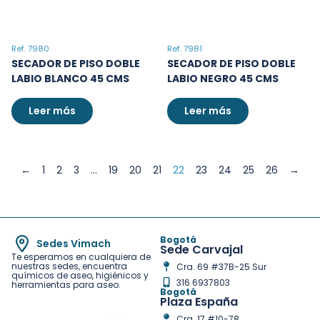
Ref. 7980
Ref. 7981
SECADOR DE PISO DOBLE
SECADOR DE PISO DOBLE
LABIO BLANCO 45 CMS
LABIO NEGRO 45 CMS
Leer más
Leer más
←
1
2
3
…
19
20
21
22
23
24
25
26
→
Bogotá
Sedes Vimach
Sede Carvajal
Te esperamos en cualquiera de
nuestras sedes, encuentra
Cra. 69 #37B-25 Sur
químicos de aseo, higiénicos y
316 6937803
herramientas para aseo.
Bogotá
Plaza España
Cra. 17 #10-78